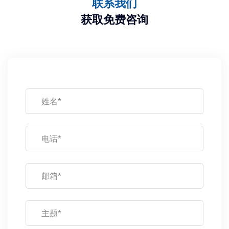
联系我们
获取免费咨询