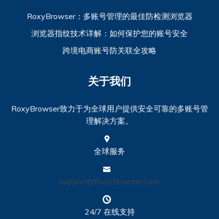
RoxyBrowser：多账号管理的最佳防检测浏览器
浏览器指纹技术详解：如何保护您的账号安全
跨境电商账号防关联全攻略
关于我们
RoxyBrowser致力于为全球用户提供安全可靠的多账号管
理解决方案。
全球服务
support@RoxyBrowser.com
24/7 在线支持